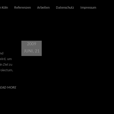
 Köln
Referenzen
Arbeiten
Datenschutz
Impressum
2009
JUNI, 21
und
wird, um
n Ziel zu
proiectum,
READ MORE