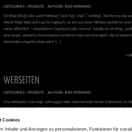
CATEGORIES :
PROJEKTE
AUTHOR: JENS MÖNNING
Ein Blog [blɔg] oder auch Weblog [ˈwɛb.lɔg], engl. [ˈwɛblɒg], Wortkreuzung au
World Wide Web und Log für Logbuch, ist ein auf einer Website geführtes und
meist öffentlich – einsehbares Tagebuch oder Journal. Häufig ist ein Blog „endl
eine lange, abwärts chronologisch sortierte Liste von Einträgen, die in besti
Abständen umgebrochen wird. […]
>>
WEBSEITEN
CATEGORIES :
PROJEKTE
AUTHOR: JENS MÖNNING
Eine Webseite (von engl. web page) oder Internetseite ist ein Dokument im W
Web, das mit einem Webbrowser von einem Webserver abgerufen werden kan
Begriffe Webseite oder Seite werden auch des Öfteren synonym zu den Begrif
t Cookies
bzw. Site verwendet, also für den gesamten Internetauftritt eines Unternehm
Organisation oder Privatperson. Sie haben […]
 Inhalte und Anzeigen zu personalisieren, Funktionen für sozia